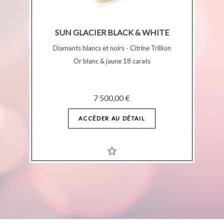
SUN GLACIER BLACK & WHITE
Diamants blancs et noirs - Citrine Trillion
Or blanc & jaune 18 carats
7 500,00 €
ACCÉDER AU DÉTAIL
star_border