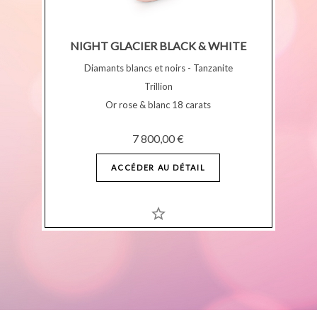
NIGHT GLACIER BLACK & WHITE
Diamants blancs et noirs - Tanzanite
Trillion
Or rose & blanc 18 carats
7 800,00 €
ACCÉDER AU DÉTAIL
star_border