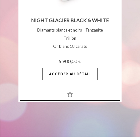
NIGHT GLACIER BLACK & WHITE
Diamants blancs et noirs - Tanzanite
Trillion
Or blanc 18 carats
6 900,00 €
ACCÉDER AU DÉTAIL
star_border