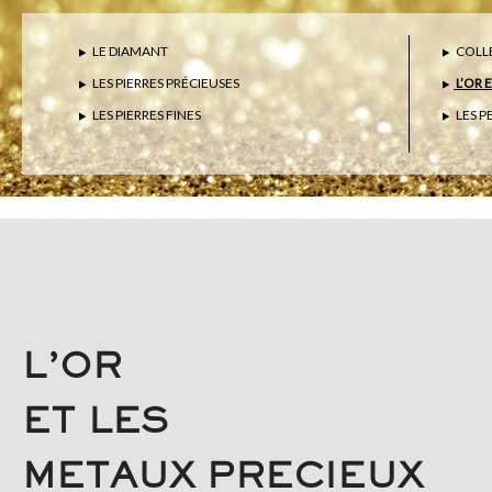
LE DIAMANT
COLLE
LES PIERRES PRÉCIEUSES
L’OR 
LES PIERRES FINES
LES P
L’OR
ET LES
METAUX PRECIEUX