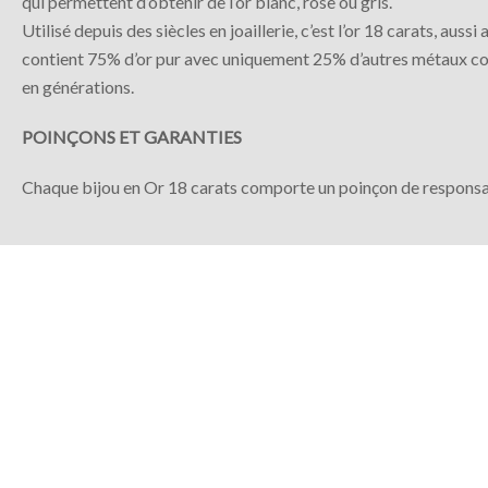
qui permettent d’obtenir de l’or blanc, rose ou gris.
Utilisé depuis des siècles en joaillerie, c’est l’or 18 carats, au
contient 75% d’or pur avec uniquement 25% d’autres métaux comme l
en générations.
POINÇONS ET GARANTIES
Chaque bijou en Or 18 carats comporte un poinçon de responsabilit