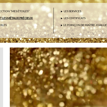
CTION “MES ÉTOILES”
LES SERVICES
ET LES MÉTAUX PRÉCIEUX
LES CERTIFICATS
ERLES
LE POINÇON DE MAÎTRE JOAILLI