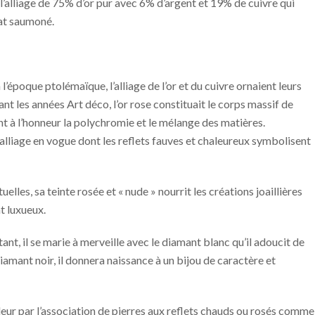
 l’alliage de 75% d’or pur avec 6% d’argent et 19% de cuivre qui
lat saumoné.
’époque ptolémaïque, l’alliage de l’or et du cuivre ornaient leurs
nt les années Art déco, l’or rose constituait le corps massif de
à l’honneur la polychromie et le mélange des matières.
l’alliage en vogue dont les reflets fauves et chaleureux symbolisent
elles, sa teinte rosée et « nude » nourrit les créations joaillières
t luxueux.
ant, il se marie à merveille avec le diamant blanc qu’il adoucit de
diamant noir, il donnera naissance à un bijou de caractère et
leur par l’association de pierres aux reflets chauds ou rosés comme