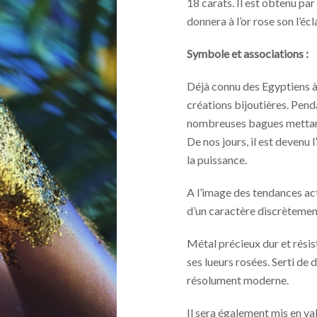
18 carats. Il est obtenu par
donnera à l’or rose son l’éc
Symbole et associations :
Déjà connu des Egyptiens à l
créations bijoutières. Penda
nombreuses bagues mettant 
De nos jours, il est devenu 
la puissance.
A l’image des tendances actu
d’un caractère discrètemen
Métal précieux dur et résist
ses lueurs rosées. Serti de 
résolument moderne.
Il sera également mis en va