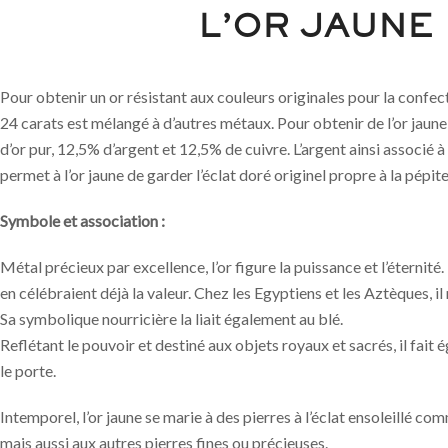
L’OR JAUNE
Pour obtenir un or résistant aux couleurs originales pour la confect
24 carats est mélangé à d’autres métaux. Pour obtenir de l’or jaune
d’or pur, 12,5% d’argent et 12,5% de cuivre. L’argent ainsi associé à
permet à l’or jaune de garder l’éclat doré originel propre à la pépite
Symbole et association :
Métal précieux par excellence, l’or figure la puissance et l’éternité.
en célébraient déjà la valeur. Chez les Egyptiens et les Aztèques, il 
Sa symbolique nourricière la liait également au blé.
Reflétant le pouvoir et destiné aux objets royaux et sacrés, il fait é
le porte.
Intemporel, l’or jaune se marie à des pierres à l’éclat ensoleillé comm
mais aussi aux autres pierres fines ou précieuses.