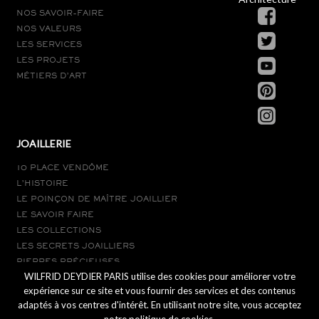
NOS SAVOIR-FAIRE
NOS VALEURS
LES SERVICES
LES PROJETS
MÉTIERS D’ART
JOAILLERIE
10 PLACE VENDÔME
L’HISTOIRE
LE POINÇON DE MAÎTRE JOAILLIER
LE SAVOIR FAIRE
LES COLLECTIONS
LES SECRETS JOAILLIERS
PIERRES PRÉCIEUSES
WILFRID DEYDIER PARIS utilise des cookies pour améliorer votre
LE SUR-MESURE
expérience sur ce site et vous fournir des services et des contenus
adaptés à vos centres d'intérêt. En utilisant notre site, vous acceptez