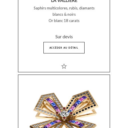
LA VALLIÈRE
Saphirs multicolores, rubis, diamants
blancs & noirs
Or blanc 18 carats
Sur devis
ACCÉDER AU DÉTAIL
star_border