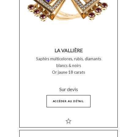
LA VALLIÈRE
Saphirs multicolores, rubis, diamants
blancs & noirs
Or jaune 18 carats
Sur devis
ACCÉDER AU DÉTAIL
star_border