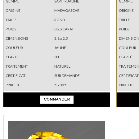
GEMME
SAPHIR JAUNE
GEMME
ORIGINE
MADAGASCAR
ORIGINE
TAILLE
ROND
TAILLE
POIDS
0.28 CARAT
POIDS
DIMENSIONS
3.8 x 2.3
DIMENSION
COULEUR
JAUNE
COULEUR
CLARTÉ
SI1
CLARTÉ
TRAITEMENT
NATUREL
TRAITEME
CERTIFICAT
SUR DEMANDE
CERTIFICAT
PRIX TTC
58,00 €
PRIX TTC
COMMANDER