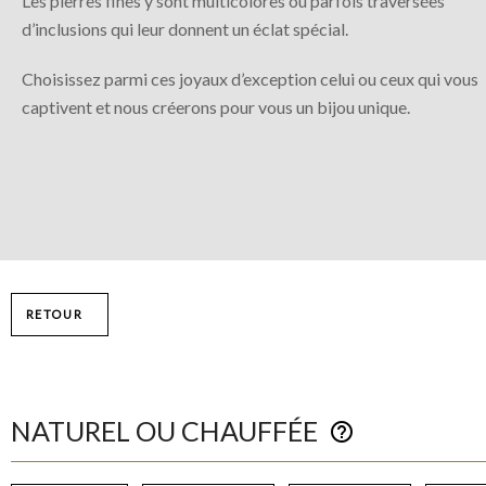
Les pierres fines y sont multicolores ou parfois traversées
d’inclusions qui leur donnent un éclat spécial.
Choisissez parmi ces joyaux d’exception celui ou ceux qui vous
captivent et nous créerons pour vous un bijou unique.
RETOUR
NATUREL OU CHAUFFÉE
help_outline