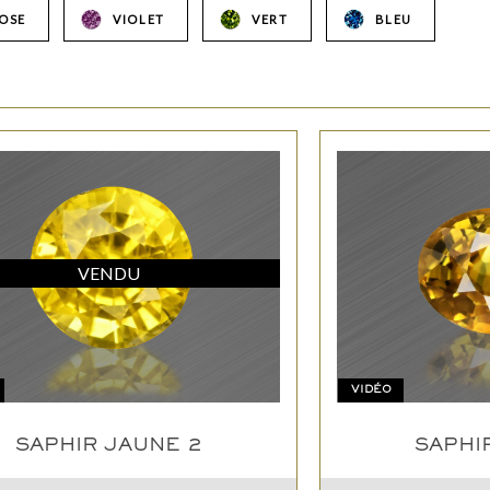
OSE
VIOLET
VERT
BLEU
VENDU
VIDÉO
SAPHIR JAUNE 2
SAPHI