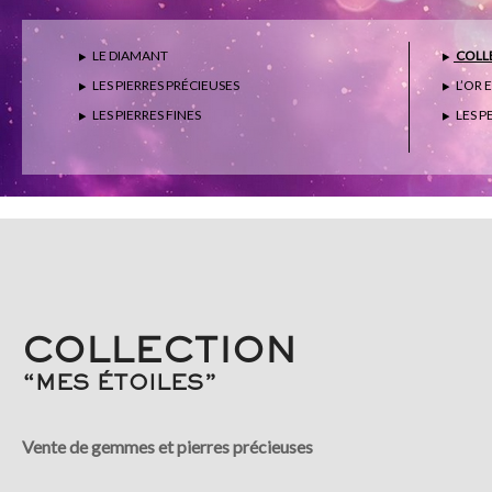
LE DIAMANT
COLLE
LES PIERRES PRÉCIEUSES
L’OR 
LES PIERRES FINES
LES P
COLLECTION
“MES ÉTOILES”
Vente de gemmes et pierres précieuses