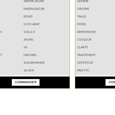
SAPHIR JAUNE
GEMME
MADAGASCAR
ORIGINE
ROND
TAILLE
0.29 CARAT
POIDS
S
3.8 x 2.3
DIMENSIONS
JAUNE
COULEUR
VS
CLARTÉ
NT
NATUREL
TRAITEMENT
SUR DEMANDE
CERTIFICAT
62,00 €
PRIX TTC
COMMANDER
CO