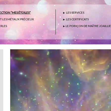
CTION “MES ÉTOILES”
LES SERVICES
ET LES MÉTAUX PRÉCIEUX
LES CERTIFICATS
ERLES
LE POINÇON DE MAÎTRE JOAILLI