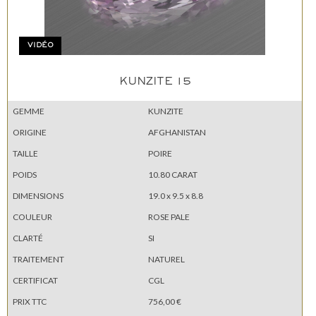
VIDÉO
KUNZITE 15
GEMME
KUNZITE
ORIGINE
AFGHANISTAN
TAILLE
POIRE
POIDS
10.80 CARAT
DIMENSIONS
19.0 x 9.5 x 8.8
COULEUR
ROSE PALE
CLARTÉ
SI
TRAITEMENT
NATUREL
CERTIFICAT
CGL
PRIX TTC
756,00 €