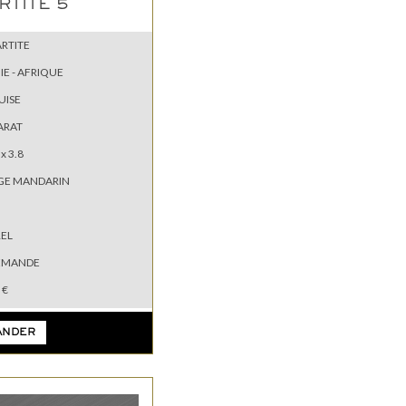
RTITE 5
ARTITE
IE - AFRIQUE
UISE
ARAT
 x 3.8
GE MANDARIN
EL
EMANDE
 €
ANDER