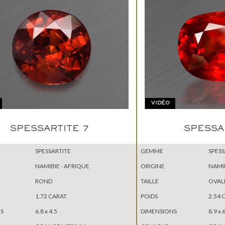
VIDÉO
SPESSARTITE 7
SPESSA
SPESSARTITE
GEMME
SPESS
NAMIBIE - AFRIQUE
ORIGINE
NAMIB
ROND
TAILLE
OVAL
1.72 CARAT
POIDS
2.54 
S
6.8 x 4.5
DIMENSIONS
8.9 x 