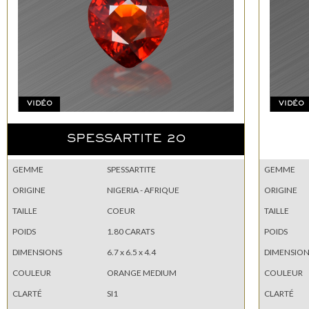
VIDÉO
VIDÉO
SPESSARTITE 20
GEMME
SPESSARTITE
GEMME
ORIGINE
NIGERIA - AFRIQUE
ORIGINE
TAILLE
COEUR
TAILLE
POIDS
1.80 CARATS
POIDS
DIMENSIONS
6.7 x 6.5 x 4.4
DIMENSION
COULEUR
ORANGE MEDIUM
COULEUR
CLARTÉ
SI1
CLARTÉ