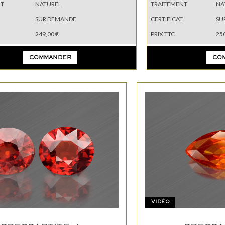
NT
NATUREL
TRAITEMENT
NA
SUR DEMANDE
CERTIFICAT
SU
249,00 €
PRIX TTC
250
COMMANDER
CO
VIDÉO