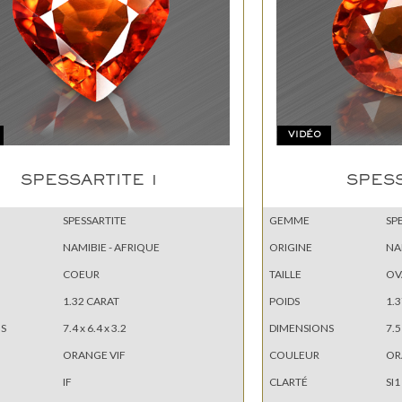
VIDÉO
SPESSARTITE 1
SPESS
SPESSARTITE
GEMME
SP
NAMIBIE - AFRIQUE
ORIGINE
NA
COEUR
TAILLE
OV
1.32 CARAT
POIDS
1.
S
7.4 x 6.4 x 3.2
DIMENSIONS
7.5
ORANGE VIF
COULEUR
OR
IF
CLARTÉ
SI1