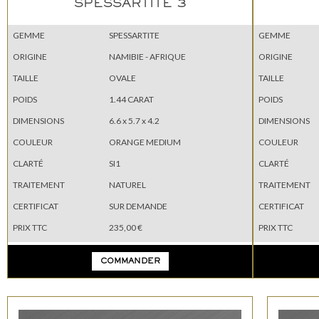
SPESSARTITE 3
GEMME
SPESSARTITE
GEMME
ORIGINE
NAMIBIE - AFRIQUE
ORIGINE
TAILLE
OVALE
TAILLE
POIDS
1.44 CARAT
POIDS
DIMENSIONS
6.6 x 5.7 x 4.2
DIMENSIONS
COULEUR
ORANGE MEDIUM
COULEUR
CLARTÉ
SI1
CLARTÉ
TRAITEMENT
NATUREL
TRAITEMENT
CERTIFICAT
SUR DEMANDE
CERTIFICAT
PRIX TTC
235,00 €
PRIX TTC
COMMANDER