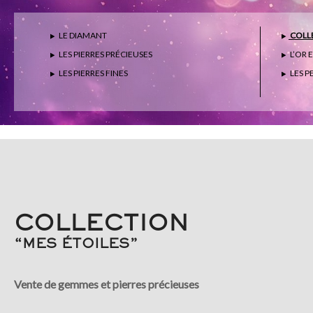
LE DIAMANT
COLLE
LES PIERRES PRÉCIEUSES
L’OR 
LES PIERRES FINES
LES P
COLLECTION
“MES ÉTOILES”
Vente de gemmes et pierres précieuses