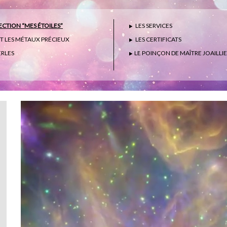
CTION “MES ÉTOILES”
LES SERVICES
ET LES MÉTAUX PRÉCIEUX
LES CERTIFICATS
ERLES
LE POINÇON DE MAÎTRE JOAILLI