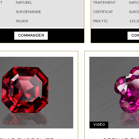
NT
NATUREL
TRAITEMENT
NATU
SUR DEMANDE
CERTIFICAT
SUR 
90,00 €
PRIX TTC
115,0
COMMANDER
CO
VIDÉO