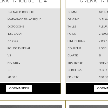
ENAT RHODOLITE 4
GRENAT RH
GRENAT RHODOLITE
GEMME
GRENA
MADAGASCAR - AFRIQUE
ORIGINE
MALAW
OCTOGONE
TAILLE
FLEUR
1.69 CARAT
POIDS
2.10 C
6.5 x 4.5
DIMENSIONS
7.8 x 7.
ROUGE IMPERIAL
COULEUR
ROSE 
VS
CLARTÉ
SI
NATUREL
TRAITEMENT
NATUR
CGL
CERTIFICAT
SUR D
98,00 €
PRIX TTC
130,00
COMMANDER
COMM