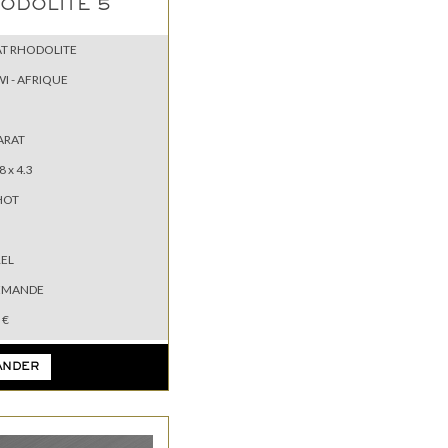
ODOLITE 5
T RHODOLITE
I - AFRIQUE
ARAT
8 x 4.3
HOT
EL
EMANDE
 €
ANDER