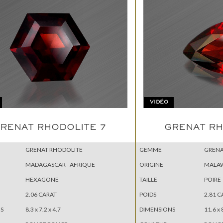
VIDÉO
RENAT RHODOLITE 7
GRENAT RH
GRENAT RHODOLITE
GEMME
GRENA
MADAGASCAR - AFRIQUE
ORIGINE
MALAW
HEXAGONE
TAILLE
POIRE
2.06 CARAT
POIDS
2.81 C
S
8.3 x 7.2 x 4.7
DIMENSIONS
11.6 x 