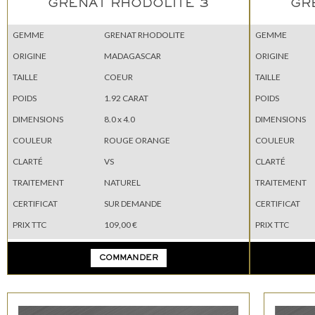
GRENAT RHODOLITE 3
GR
GEMME
GRENAT RHODOLITE
GEMME
ORIGINE
MADAGASCAR
ORIGINE
TAILLE
COEUR
TAILLE
POIDS
1.92 CARAT
POIDS
DIMENSIONS
8.0 x 4.0
DIMENSIONS
COULEUR
ROUGE ORANGE
COULEUR
CLARTÉ
VS
CLARTÉ
TRAITEMENT
NATUREL
TRAITEMENT
CERTIFICAT
SUR DEMANDE
CERTIFICAT
PRIX TTC
109,00 €
PRIX TTC
COMMANDER