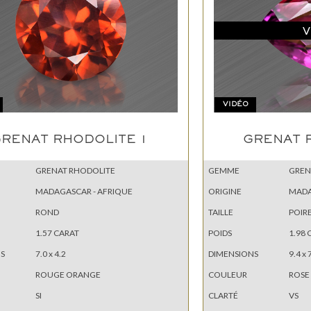
V
VIDÉO
RENAT RHODOLITE 1
GRENAT 
GRENAT RHODOLITE
GEMME
GREN
MADAGASCAR - AFRIQUE
ORIGINE
MADA
ROND
TAILLE
POIR
1.57 CARAT
POIDS
1.98 
S
7.0 x 4.2
DIMENSIONS
9.4 x 
ROUGE ORANGE
COULEUR
ROSE
SI
CLARTÉ
VS