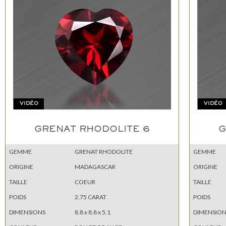
VIDÉO
VIDÉO
GRENAT RHODOLITE 6
G
GEMME
GRENAT RHODOLITE
GEMME
ORIGINE
MADAGASCAR
ORIGINE
TAILLE
COEUR
TAILLE
POIDS
2.75 CARAT
POIDS
DIMENSIONS
8.8 x 8.8 x 5.1
DIMENSION