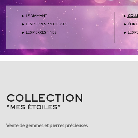
LE DIAMANT
COLLE
LES PIERRES PRÉCIEUSES
L’OR 
LES PIERRES FINES
LES P
COLLECTION
“MES ÉTOILES”
Vente de gemmes et pierres précieuses