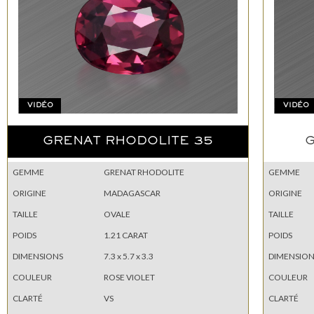
VIDÉO
VIDÉO
GRENAT RHODOLITE 35
G
GEMME
GRENAT RHODOLITE
GEMME
ORIGINE
MADAGASCAR
ORIGINE
TAILLE
OVALE
TAILLE
POIDS
1.21 CARAT
POIDS
DIMENSIONS
7.3 x 5.7 x 3.3
DIMENSION
COULEUR
ROSE VIOLET
COULEUR
CLARTÉ
VS
CLARTÉ