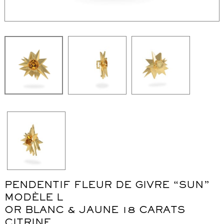
WordPress Carousel Free Version
Collier "Oméga"
Co
PENDENTIF FLEUR DE GIVRE “SUN”
MODÈLE L
OR BLANC & JAUNE 18 CARATS
CITRINE