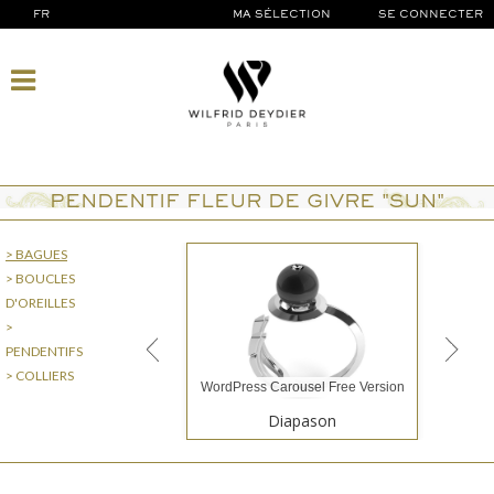
FR
MA SÉLECTION
SE CONNECTER
PENDENTIF FLEUR DE GIVRE "SUN"
> BAGUES
> BOUCLES
D'OREILLES
>
PENDENTIFS
> COLLIERS
WordPress Carousel Free Version
Diapason