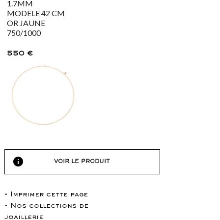
1.7MM
MODELE 42 CM
OR JAUNE
750/1000
550
€
info
VOIR LE PRODUIT
• Imprimer cette page
• Nos collections de
joaillerie