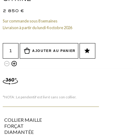
2 850
€
Sur commande sous 8 semaines
Livraison à partir du lundi 4 octobre 2026
Quantité
star
AJOUTER AU PANIER
remove_circle_outline
add_circle_outline
*NOTA : Le pendentif est livré sans son collier.
COLLIER MAILLE
FORÇAT
DIAMANTÉE