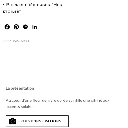
• Pierres précieuses "Mes
étoiles"
Facebook
Pinterest
Messenger
LinkedIn
REF :
WISTAR3-L
La présentation
Au cœur d’une fleur de givre dorée scintille une citrine aux
accents solaires.
PLUS D'INSPIRATIONS