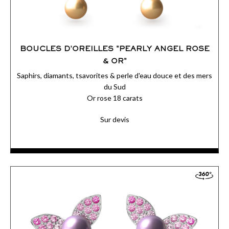
BOUCLES D'OREILLES "PEARLY ANGEL ROSE
& OR"
Saphirs, diamants, tsavorites & perle d'eau douce et des mers
du Sud
Or rose 18 carats
Sur devis
Les boucles d’oreilles Angélique XL en or rose sont une ode à la
douceur chantée par la rondeur de leurs perles et la beauté de
leurs saphirs colorés.
ACCÉDER AUX DÉTAILS
COMMANDER