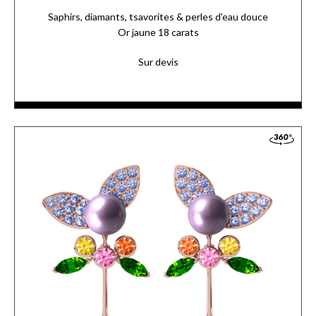
Saphirs, diamants, tsavorites & perles d'eau douce
Or jaune 18 carats
Sur devis
Sur une tige en or jaune s’articulent des perles délicates et
leurs pétales sertis de saphirs bleus. Au centre, des pierres aux
teintes fleuries et fruitées.
ACCÉDER AUX DÉTAILS
COMMANDER