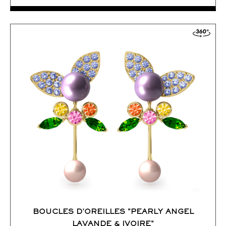
Douce et printanière, cette version XL des boucles d’oreilles
Pearly Angel aux reflets lavande et lactés est sublimée par deux
pétales sertis de saphirs bleus.
ACCÉDER AUX DÉTAILS
COMMANDER
BOUCLES D'OREILLES "PEARLY ANGEL
LAVANDE & IVOIRE"