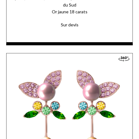
du Sud
Or jaune 18 carats
Sur devis
Sur une tige en or jaune s’articulent des perles délicates et
leurs pétales sertis de saphirs roses. Au centre, des pierres aux
teintes printanières.
ACCÉDER AUX DÉTAILS
COMMANDER