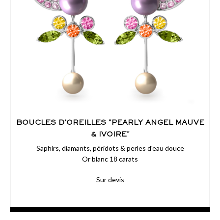
BOUCLES D'OREILLES "PEARLY ANGEL MAUVE
& IVOIRE"
Saphirs, diamants, péridots & perles d'eau douce
Or blanc 18 carats
Sur devis
Sur une tige en or blanc s’articulent des perles à la nacre
délicate et leurs pétales sertis de saphirs roses dégradés. Au