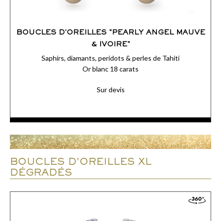
BOUCLES D'OREILLES "PEARLY ANGEL MAUVE
& IVOIRE"
Saphirs, diamants, peridots & perles de Tahiti
Or blanc 18 carats
Sur devis
Sur une tige en or rose scintillent des perles à la nacre délicate
et des pierres aux couleurs gourmandes.
ACCÉDER AUX DÉTAILS
BOUCLES D'OREILLES XL
COMMANDER
DÉGRADÉS