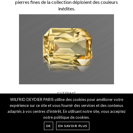
pierres fines de la collection déploient des couleurs
inédites.
CITRINE
WILFRID DEYDIER PARIS utilise des cookies pour améliorer votre
Taille OCTOGONE
expérience sur ce site et vous fournir des services et des contenus
adaptés à vos centres d'intérêt. En utilisant notre site, vous acceptez
8.39 CARAT
notre politique de cookies.
14.7 x 11.0 x 7.7 mm
OK
EN SAVOIR PLUS
184,00 €