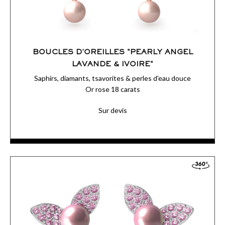
BOUCLES D'OREILLES "PEARLY ANGEL
LAVANDE & IVOIRE"
Saphirs, diamants, tsavorites & perles d'eau douce
Or rose 18 carats
Sur devis
Le bijou d’oreilles Pearly Angel XL en or rose allie la fraicheur
fleurie de ses saphirs colorés et la douceur de ses perles
lactées.
ACCÉDER AUX DÉTAILS
COMMANDER