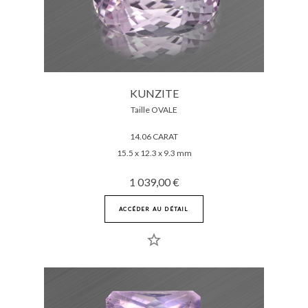
KUNZITE
Taille OVALE
14.06 CARAT
15.5 x 12.3 x 9.3 mm
1 039,00 €
ACCÉDER AU DÉTAIL
star_border