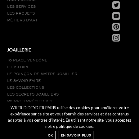
NOS VALEURS
LES SERVICES
LES PROJETS
MÉTIERS D’ART
JOAILLERIE
10 PLACE VENDÔME
L’HISTOIRE
LE POINÇON DE MAÎTRE JOAILLIER
LE SAVOIR FAIRE
LES COLLECTIONS
LES SECRETS JOAILLIERS
PIERRES PRÉCIEUSES
WILFRID DEYDIER PARIS utilise des cookies pour améliorer votre
LE SUR-MESURE
expérience sur ce site et vous fournir des services et des contenus
adaptés à vos centres d'intérêt. En utilisant notre site, vous acceptez
notre politique de cookies.
OK
EN SAVOIR PLUS
PARIS