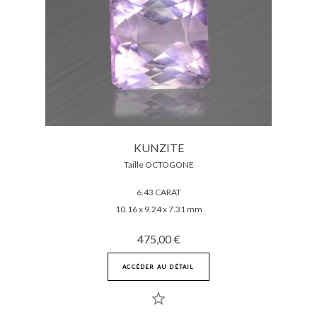
KUNZITE
Taille OCTOGONE
6.43 CARAT
10.16 x 9.24 x 7.31 mm
475,00 €
ACCÉDER AU DÉTAIL
star_border