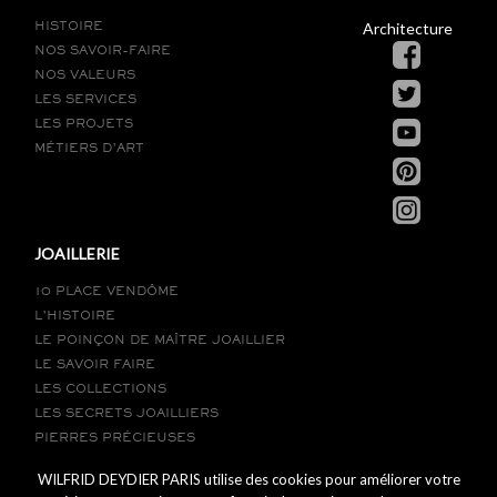
Architecture
HISTOIRE
NOS SAVOIR-FAIRE
NOS VALEURS
LES SERVICES
LES PROJETS
MÉTIERS D’ART
JOAILLERIE
10 PLACE VENDÔME
L’HISTOIRE
LE POINÇON DE MAÎTRE JOAILLIER
LE SAVOIR FAIRE
LES COLLECTIONS
LES SECRETS JOAILLIERS
PIERRES PRÉCIEUSES
LE SUR-MESURE
WILFRID DEYDIER PARIS utilise des cookies pour améliorer votre