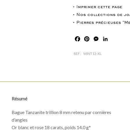
• Imprimer cette page
• Nos collections de jo
• Pierres précieuses "Me
Facebook
Pinterest
Messenger
LinkedIn
REF :
WINT13-XL
Résumé
Bague Tanzanite trillion 8 mm retenu par cornières
d’angles
Or blanc et rose 18 carats, poids 14.0 g*