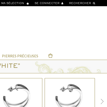
star
MA SÉLECTION
SE CONNECTER
RECHERCHER
PIERRES PRÉCIEUSES
HITE"