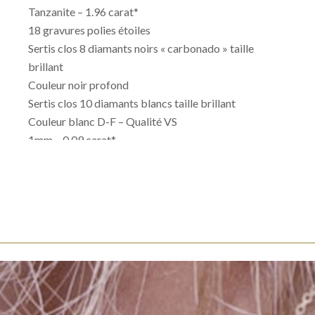
Tanzanite – 1.96 carat*
18 gravures polies étoiles
Sertis clos 8 diamants noirs « carbonado » taille
brillant
Couleur noir profond
Sertis clos 10 diamants blancs taille brillant
Couleur blanc D-F – Qualité VS
1mm – 0.09 carat*
* Carats gemmes et poids d’or donné à titre indicatif.
Valeurs non contractuelles.