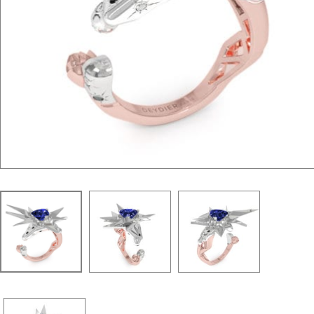
La Parisienne "Ruban"
WordPress Carousel Free Version
Collier "Oméga"