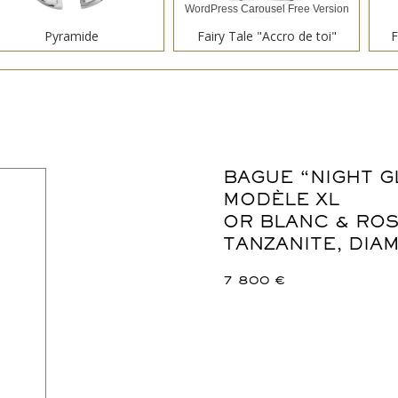
WordPress Carousel Free Version
Pyramide
Fairy Tale "Accro de toi"
F
BAGUE “NIGHT G
WordPress Carousel Free Version
MODÈLE XL
La Parisienne "Dentelles"
Winter "Glaçon"
OR BLANC & ROS
TANZANITE, DIA
7 800
€
WordPress Carousel Free Version