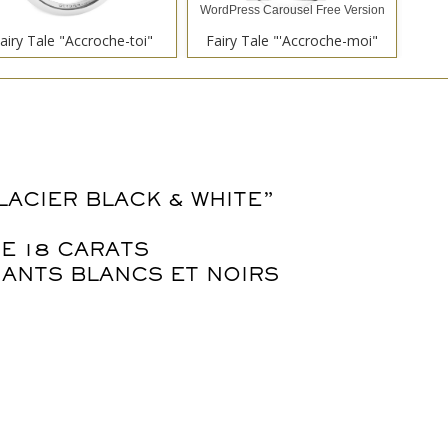
WordPress Carousel Free Version
airy Tale "Accroche-toi"
Fairy Tale "'Accroche-moi"
Fair
LACIER BLACK & WHITE”
WordPress Carousel Free Version
Winter "Fleur de Givre"
Spring "Flowers Leaf"
S
E 18 CARATS
MANTS BLANCS ET NOIRS
WordPress Carousel Free Version