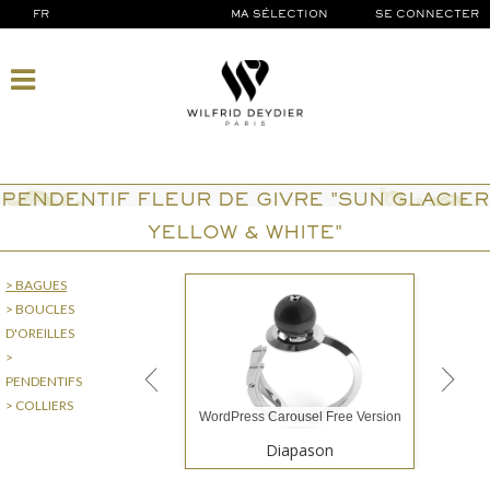
FR
MA SÉLECTION
SE CONNECTER
PENDENTIF FLEUR DE GIVRE "SUN GLACIER
YELLOW & WHITE"
> BAGUES
> BOUCLES
D'OREILLES
>
PENDENTIFS
> COLLIERS
WordPress Carousel Free Version
Diapason