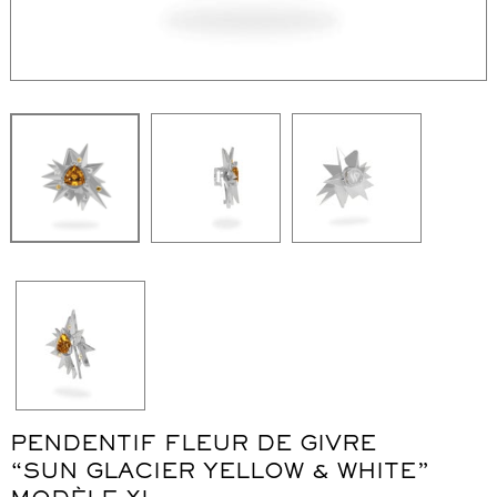
WordPress Carousel Free Version
Collier "Oméga"
Co
PENDENTIF FLEUR DE GIVRE
“SUN GLACIER YELLOW & WHITE”