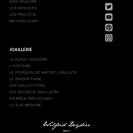
NOS VALEURS
LES SERVICES
LES PROJETS
MÉTIERS D’ART
JOAILLERIE
10 PLACE VENDÔME
L’HISTOIRE
LE POINÇON DE MAÎTRE JOAILLIER
LE SAVOIR FAIRE
LES COLLECTIONS
LES SECRETS JOAILLIERS
PIERRES PRÉCIEUSES
LE SUR-MESURE
PARIS