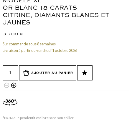
MODÈLE XL
OR BLANC 18 CARATS
CITRINE, DIAMANTS BLANCS ET
JAUNES
3 700
€
Sur commande sous 8 semaines
Livraison à partir du vendredi 1 octobre 2026
Quantité
star
AJOUTER AU PANIER
remove_circle_outline
add_circle_outline
*NOTA : Le pendentif est livré sans son collier.