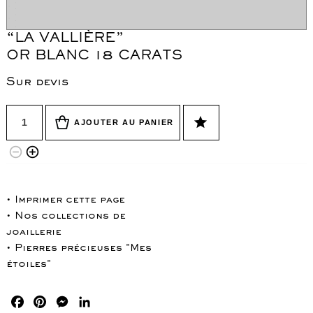
“LA VALLIÈRE”
WordPress Carousel Free Version
OR BLANC 18 CARATS
Collier "Oméga"
Co
Sur devis
Quantité
star
AJOUTER AU PANIER
remove_circle_outline
add_circle_outline
• Imprimer cette page
• Nos collections de
joaillerie
• Pierres précieuses "Mes
étoiles"
Facebook
Pinterest
Messenger
LinkedIn