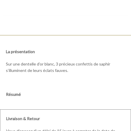
La présentation
Sur une dentelle d’or blanc, 3 précieux confettis de saphir
s’illuminent de leurs éclats fauves.
Résumé
Livraison & Retour
Vous disposez d'un délai de 15 jours à compter de la date de