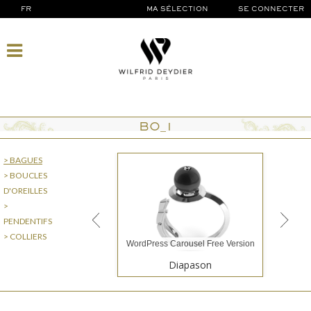
FR
MA SÉLECTION
SE CONNECTER
BO_1
> BAGUES
> BOUCLES
D'OREILLES
>
PENDENTIFS
> COLLIERS
WordPress Carousel Free Version
Diapason