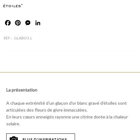
étoiles"
Facebook
Pinterest
Messenger
LinkedIn
REF :
GLABO1-L
La présentation
A chaque extrémité d’un glaçon d’or blanc gravé d’étoiles sont
articulées des fleurs de givre immaculées.
En leurs cœurs enneigés rayonne une citrine dorée à la chaleur
solaire.
PLUS D'INSPIRATIONS