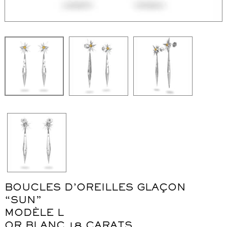
WordPress Carousel Free Version
Collier "Oméga"
Co
BOUCLES D’OREILLES GLAÇON
“SUN”
MODÈLE L
OR BLANC 18 CARATS