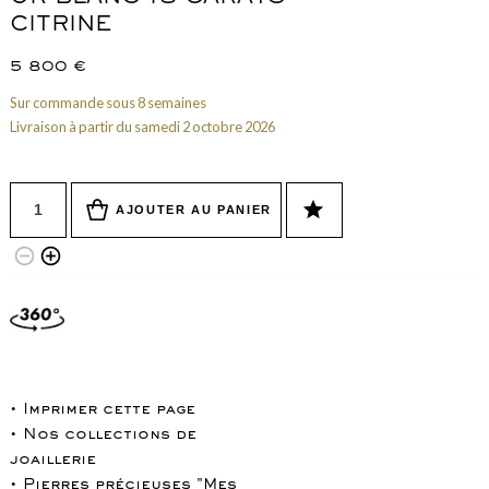
CITRINE
5 800
€
Sur commande sous 8 semaines
Livraison à partir du samedi 2 octobre 2026
Quantité
star
AJOUTER AU PANIER
remove_circle_outline
add_circle_outline
• Imprimer cette page
• Nos collections de
joaillerie
• Pierres précieuses "Mes