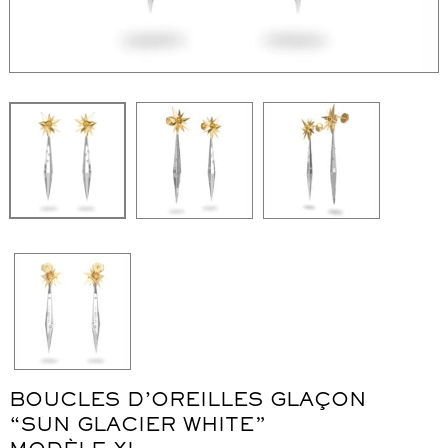
WordPress Carousel Free Version
Collier "Oméga"
Co
BOUCLES D’OREILLES GLAÇON
“SUN GLACIER WHITE”