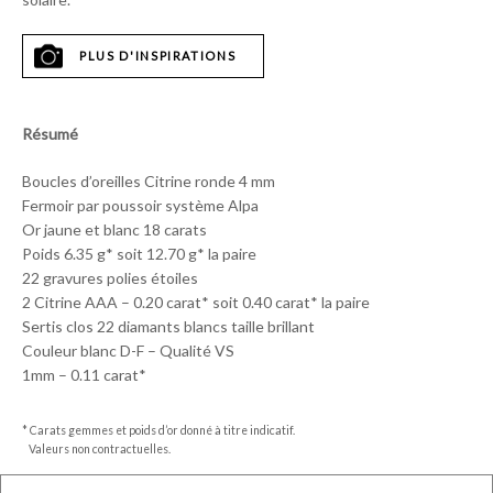
PLUS D'INSPIRATIONS
Résumé
Boucles d’oreilles Citrine ronde 4 mm
Fermoir par poussoir système Alpa
Or jaune et blanc 18 carats
Poids 6.35 g* soit 12.70 g* la paire
22 gravures polies étoiles
2 Citrine AAA – 0.20 carat* soit 0.40 carat* la paire
Sertis clos 22 diamants blancs taille brillant
Couleur blanc D-F – Qualité VS
1mm – 0.11 carat*
* Carats gemmes et poids d’or donné à titre indicatif.
Valeurs non contractuelles.