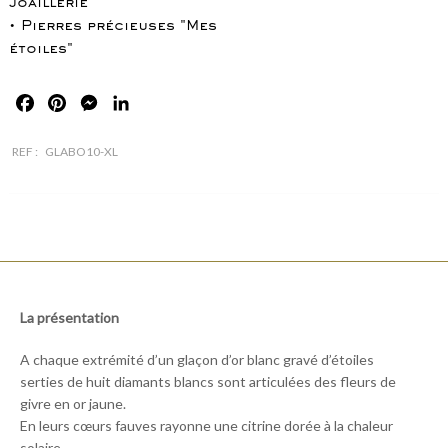
joaillerie
• Pierres précieuses "Mes
étoiles"
Facebook
Pinterest
Messenger
LinkedIn
REF :
GLABO10-XL
La présentation
A chaque extrémité d’un glaçon d’or blanc gravé d’étoiles
serties de huit diamants blancs sont articulées des fleurs de
givre en or jaune.
En leurs cœurs fauves rayonne une citrine dorée à la chaleur
solaire.