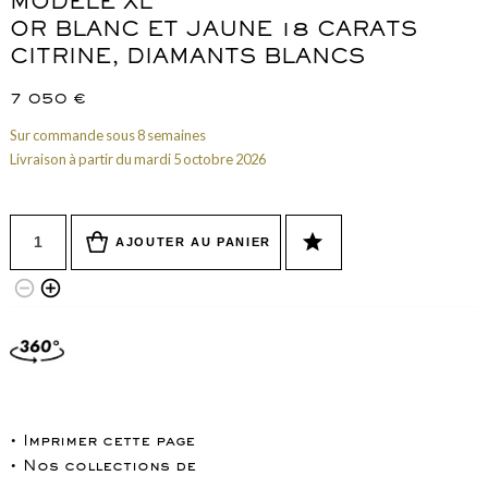
MODÈLE XL
OR BLANC ET JAUNE 18 CARATS
CITRINE, DIAMANTS BLANCS
7 050
€
Sur commande sous 8 semaines
Livraison à partir du mardi 5 octobre 2026
Quantité
star
AJOUTER AU PANIER
remove_circle_outline
add_circle_outline
• Imprimer cette page
• Nos collections de