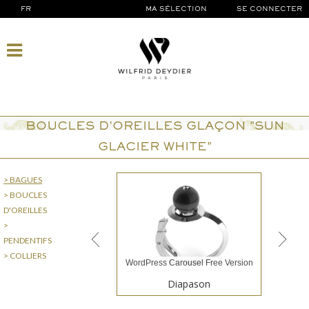
FR
MA SÉLECTION
SE CONNECTER
BOUCLES D'OREILLES GLAÇON "SUN
GLACIER WHITE"
> BAGUES
> BOUCLES
D'OREILLES
>
PENDENTIFS
> COLLIERS
WordPress Carousel Free Version
Diapason