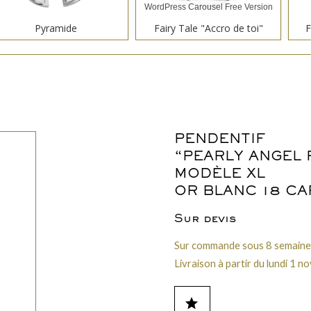
WordPress Carousel Free Version
Pyramide
Fairy Tale "Accro de toi"
F
PENDENTIF
WordPress Carousel Free Version
“PEARLY ANGEL 
La Parisienne "Dentelles"
Winter "Glaçon"
MODÈLE XL
OR BLANC 18 CA
Sur devis
Sur commande sous 8 semaine
Livraison à partir du lundi 1
WordPress Carousel Free Version
star