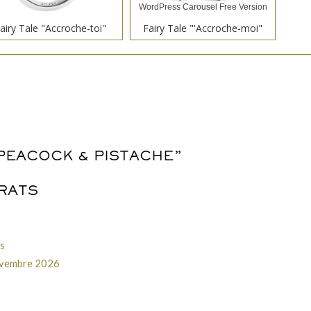
WordPress Carousel Free Version
airy Tale "Accroche-toi"
Fairy Tale "'Accroche-moi"
Fair
WordPress Carousel Free Version
PEACOCK & PISTACHE”
Winter "Fleur de Givre"
Spring "Flowers Leaf"
S
RATS
s
 novembre 2026
WordPress Carousel Free Version