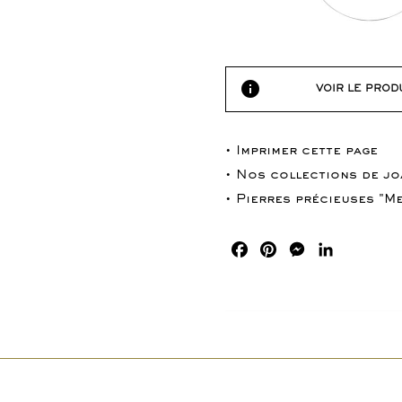
info
VOIR LE PROD
• Imprimer cette page
• Nos collections de jo
• Pierres précieuses "Me
Facebook
Pinterest
Messenger
LinkedIn