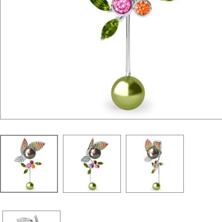
La Parisienne "Ruban"
WordPress Carousel Free Version
Collier "Oméga"