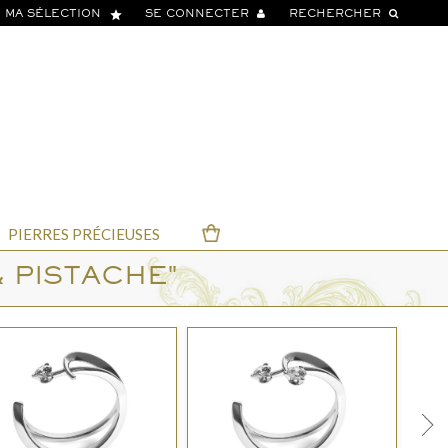
star
MA SÉLECTION
SE CONNECTER
RECHERCHER
PIERRES PRÉCIEUSES
 PISTACHE"