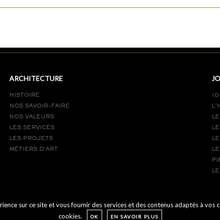
ARCHITECTURE
JO
HISTOIRE
10
NOS SAVOIR-FAIRE
L’
NOS VALEURS
LE
LES SERVICES
LE
LES PROJETS
LE
MÉTIERS D’ART
LE
PI
LE
ce sur ce site et vous fournir des services et des contenus adaptés à vos cent
cookies.
PARIS
OK
EN SAVOIR PLUS