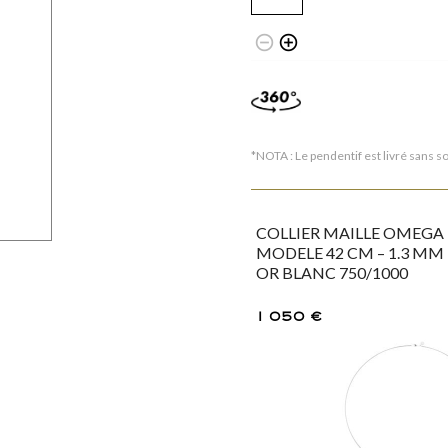
La Parisienne "Dentelle"
Winter "Glaçon"
remove_circle_outline
add_circle_outline
*NOTA : Le pendentif est livré sans so
WordPress Carousel Free Version
Collier "Diamanté"
Collier "Oméga"
COLLIER MAILLE OMEGA
MODELE 42 CM – 1.3 MM
OR BLANC 750/1000
1 050
€