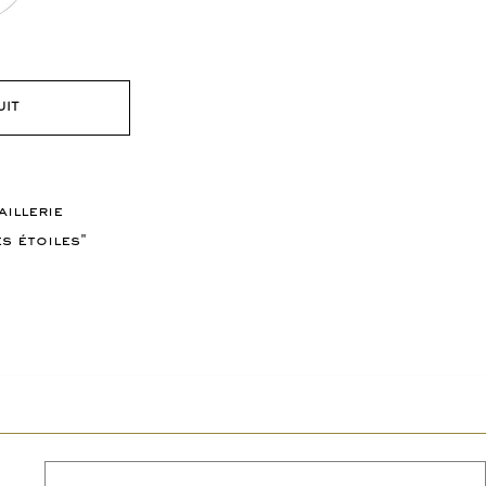
UIT
aillerie
s étoiles"