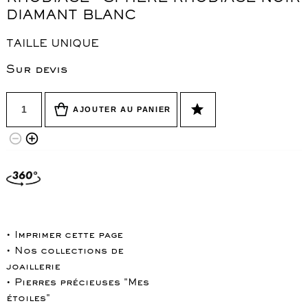
DIAMANT BLANC
TAILLE UNIQUE
Sur devis
Quantité
star
AJOUTER AU PANIER
remove_circle_outline
add_circle_outline
• Imprimer cette page
• Nos collections de
joaillerie
• Pierres précieuses "Mes
étoiles"