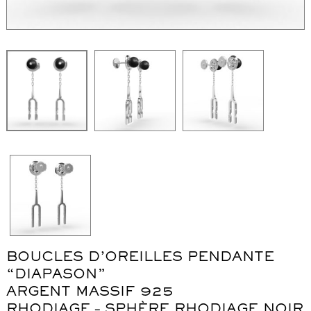
WordPress Carousel Free Version
Collier "Oméga"
Co
BOUCLES D’OREILLES PENDANTE
“DIAPASON”
ARGENT MASSIF 925
RHODIAGE – SPHÈRE RHODIAGE NOIR