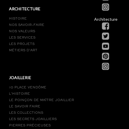
ARCHITECTURE
Architecture
HISTOIRE
NOS SAVOIR-FAIRE
NOS VALEURS
LES SERVICES
LES PROJETS
MÉTIERS D’ART
JOAILLERIE
10 PLACE VENDÔME
L’HISTOIRE
LE POINÇON DE MAÎTRE JOAILLIER
LE SAVOIR FAIRE
LES COLLECTIONS
LES SECRETS JOAILLIERS
PIERRES PRÉCIEUSES