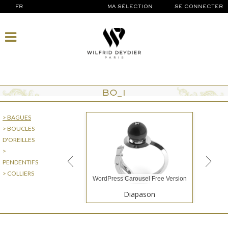
FR
MA SÉLECTION
SE CONNECTER
BO_1
> BAGUES
> BOUCLES
D'OREILLES
>
PENDENTIFS
> COLLIERS
WordPress Carousel Free Version
Diapason