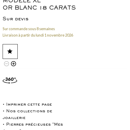
MODÈLE XL
OR BLANC 18 CARATS
Sur devis
Sur commande sous 8 semaines
Livraison à partir du lundi 1 novembre 2026
star
remove_circle_outline
add_circle_outline
• Imprimer cette page
• Nos collections de
joaillerie
• Pierres précieuses "Mes