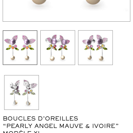
WordPress Carousel Free Version
Collier "Oméga"
Co
BOUCLES D’OREILLES
“PEARLY ANGEL MAUVE & IVOIRE”