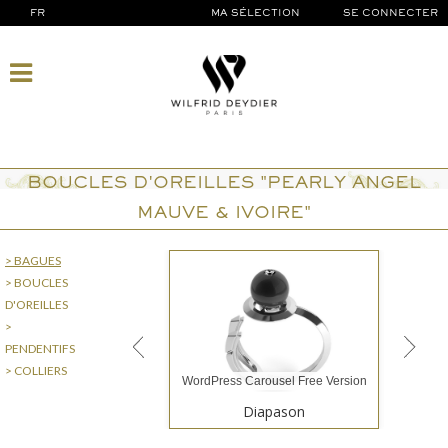
FR
MA SÉLECTION
SE CONNECTER
BOUCLES D'OREILLES "PEARLY ANGEL
MAUVE & IVOIRE"
> BAGUES
> BOUCLES
D'OREILLES
>
PENDENTIFS
> COLLIERS
WordPress Carousel Free Version
Diapason