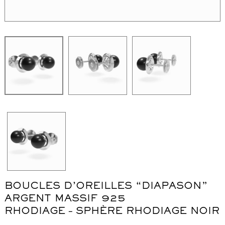
WordPress Carousel Free Version
Collier "Oméga"
Co
BOUCLES D’OREILLES “DIAPASON”
ARGENT MASSIF 925
RHODIAGE – SPHÈRE RHODIAGE NOIR