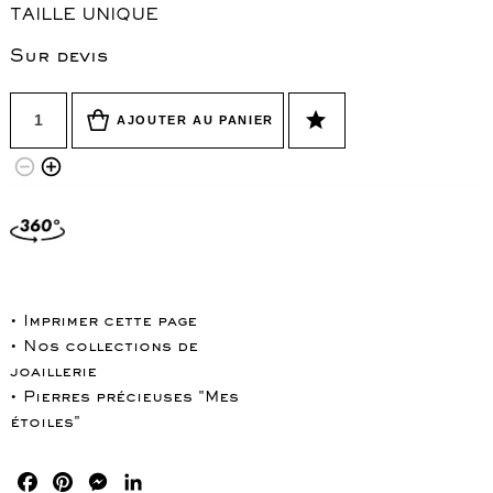
TAILLE UNIQUE
Sur devis
Quantité
star
AJOUTER AU PANIER
remove_circle_outline
add_circle_outline
• Imprimer cette page
• Nos collections de
joaillerie
• Pierres précieuses "Mes
étoiles"
Facebook
Pinterest
Messenger
LinkedIn