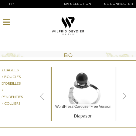
FR
MA SÉLECTION
SE CONNECTER
BO
> BAGUES
> BOUCLES
D'OREILLES
>
PENDENTIFS
> COLLIERS
WordPress Carousel Free Version
Diapason