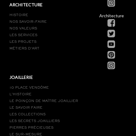
ARCHITECTURE
Architecture
HISTOIRE
NOS SAVOIR-FAIRE
NOS VALEURS
LES SERVICES
LES PROJETS
MÉTIERS D’ART
JOAILLERIE
10 PLACE VENDÔME
L’HISTOIRE
LE POINÇON DE MAÎTRE JOAILLIER
LE SAVOIR FAIRE
LES COLLECTIONS
LES SECRETS JOAILLIERS
PIERRES PRÉCIEUSES
LE SUR-MESURE