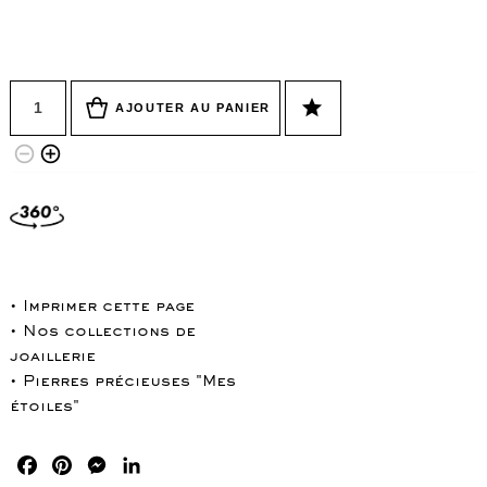
Quantité
star
AJOUTER AU PANIER
remove_circle_outline
add_circle_outline
• Imprimer cette page
• Nos collections de
joaillerie
• Pierres précieuses "Mes
étoiles"
Facebook
Pinterest
Messenger
LinkedIn