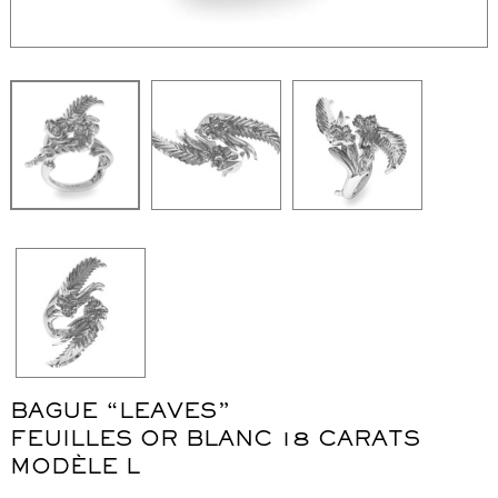
WordPress Carousel Free Version
Collier "Oméga"
Co
BAGUE “LEAVES”
FEUILLES OR BLANC 18 CARATS
MODÈLE L