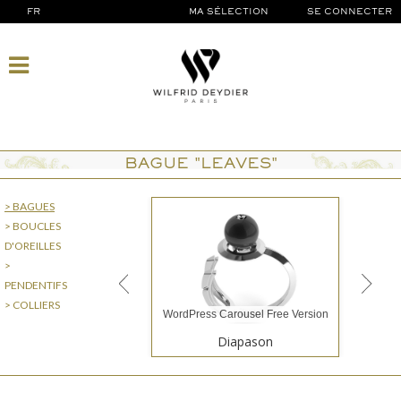
FR
MA SÉLECTION
SE CONNECTER
BAGUE "LEAVES"
> BAGUES
> BOUCLES
D'OREILLES
>
PENDENTIFS
> COLLIERS
WordPress Carousel Free Version
Diapason