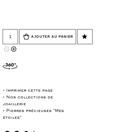
Quantité
star
AJOUTER AU PANIER
remove_circle_outline
add_circle_outline
• Imprimer cette page
• Nos collections de
joaillerie
• Pierres précieuses "Mes
étoiles"