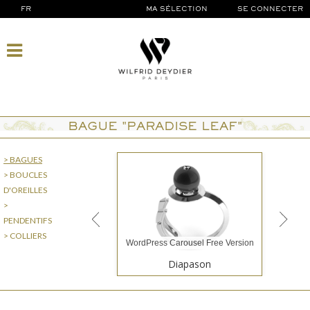
FR
MA SÉLECTION
SE CONNECTER
BAGUE "PARADISE LEAF"
> BAGUES
> BOUCLES
D'OREILLES
>
PENDENTIFS
> COLLIERS
WordPress Carousel Free Version
Diapason