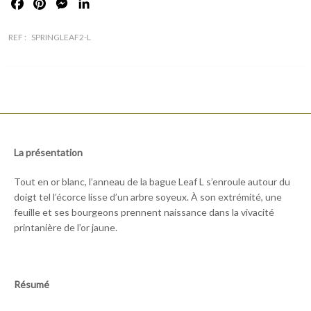
Facebook
Pinterest
Messenger
LinkedIn
REF :
SPRINGLEAF2-L
La présentation
Tout en or blanc, l’anneau de la bague Leaf L s’enroule autour du
doigt tel l’écorce lisse d’un arbre soyeux. À son extrémité, une
feuille et ses bourgeons prennent naissance dans la vivacité
printanière de l’or jaune.
Résumé