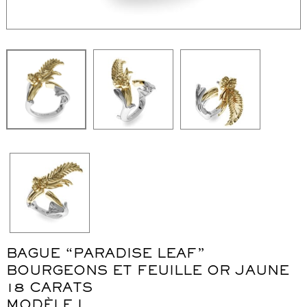
WordPress Carousel Free Version
Collier "Oméga"
Co
BAGUE “PARADISE LEAF”
BOURGEONS ET FEUILLE OR JAUNE
18 CARATS
MODÈLE L