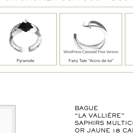
WordPress Carousel Free Version
Pyramide
Fairy Tale "Accro de toi"
BAGUE
WordPress Carousel Free Version
“LA VALLIÈRE”
La Parisienne "Dentelles"
Winter "Glaçon"
SAPHIRS MULTI
OR JAUNE 18 CA