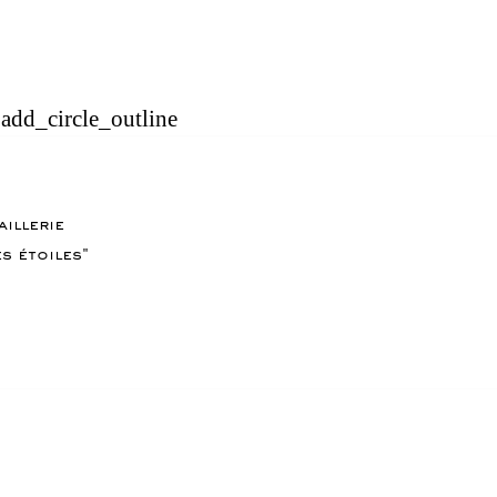
add_circle_outline
WordPress Carousel Free Version
Winter "Fleur de Givre"
Spring "Flowers Leaf"
aillerie
s étoiles"
Collier "Diamanté"