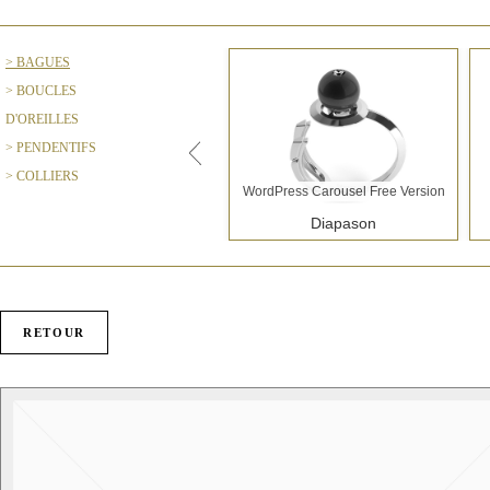
> BAGUES
> BOUCLES
D'OREILLES
> PENDENTIFS
> COLLIERS
WordPress Carousel Free Version
Diapason
RETOUR
WordPress Carousel Free Version
La Parisienne "Ruban"