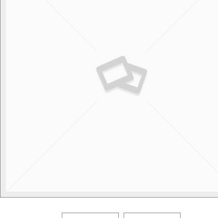
WordPress Carousel Free Version
La Parisienne "Ruban"
WordPress Carousel Free Version
Collier "Oméga"