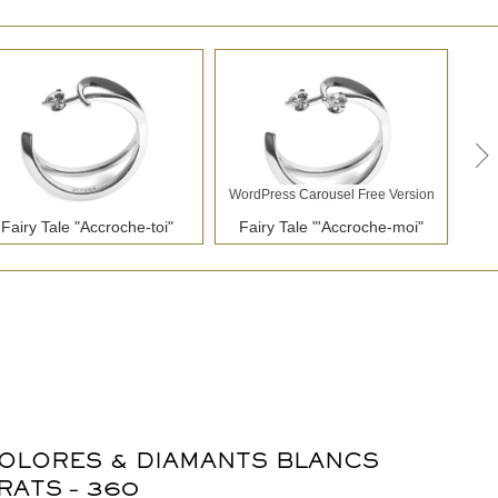
WordPress Carousel Free Version
Fairy Tale "Accroche-toi"
Fairy Tale "'Accroche-moi"
Fa
WordPress Carousel Free Version
Winter "Fleur de Givre"
Spring "Flowers Leaf"
COLORES & DIAMANTS BLANCS
RATS – 360