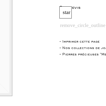
Sur devis
star
remove_circle_outline
WordPress Carousel Free Version
La Parisienne "Dentelle"
Winter "Glaçon"
• Imprimer cette page
• Nos collections de jo
• Pierres précieuses "Me
WordPress Carousel Free Version
Collier "Diamanté"
Collier "Oméga"