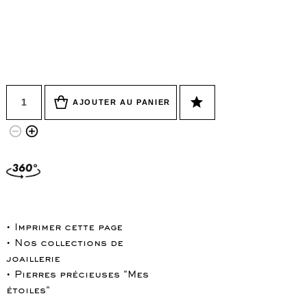
Quantité
star
AJOUTER AU PANIER
remove_circle_outline
add_circle_outline
• Imprimer cette page
• Nos collections de
joaillerie
• Pierres précieuses "Mes
étoiles"