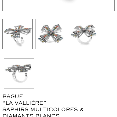
WordPress Carousel Free Version
Collier "Oméga"
Co
BAGUE
“LA VALLIÈRE”
SAPHIRS MULTICOLORES &
DIAMANTS BLANCS