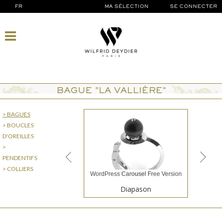
FR
MA SÉLECTION
SE CONNECTER
BAGUE "LA VALLIÈRE"
> BAGUES
> BOUCLES
D'OREILLES
>
PENDENTIFS
> COLLIERS
WordPress Carousel Free Version
Diapason