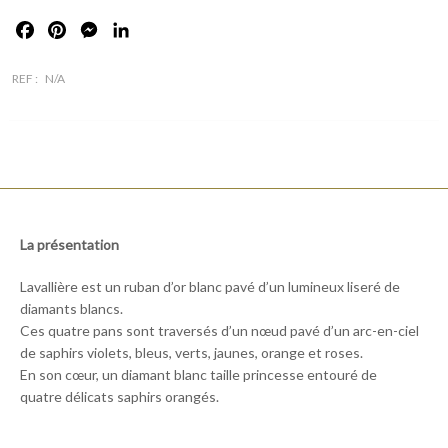
Facebook
Pinterest
Messenger
LinkedIn
REF :
N/A
La présentation
Lavallière est un ruban d’or blanc pavé d’un lumineux liseré de
diamants blancs.
Ces quatre pans sont traversés d’un nœud pavé d’un arc-en-ciel
de saphirs violets, bleus, verts, jaunes, orange et roses.
En son cœur, un diamant blanc taille princesse entouré de
quatre délicats saphirs orangés.