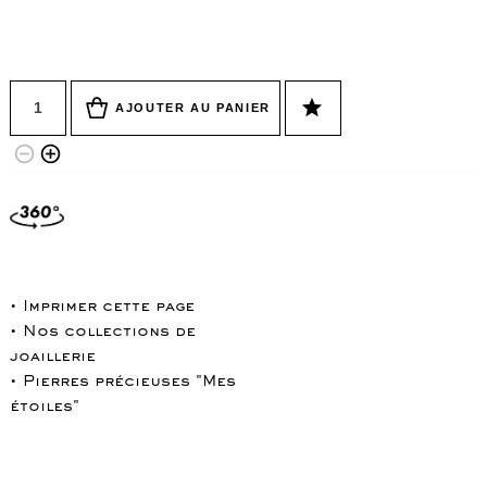
Quantité
star
AJOUTER AU PANIER
remove_circle_outline
add_circle_outline
• Imprimer cette page
• Nos collections de
joaillerie
• Pierres précieuses "Mes
étoiles"