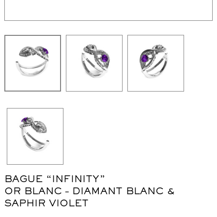
WordPress Carousel Free Version
Collier "Oméga"
Co
BAGUE “INFINITY”
OR BLANC – DIAMANT BLANC &
SAPHIR VIOLET