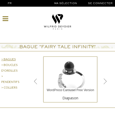
FR
MA SÉLECTION
SE CONNECTER
BAGUE "FAIRY TALE INFINITY"
> BAGUES
> BOUCLES
D'OREILLES
>
PENDENTIFS
> COLLIERS
WordPress Carousel Free Version
Diapason