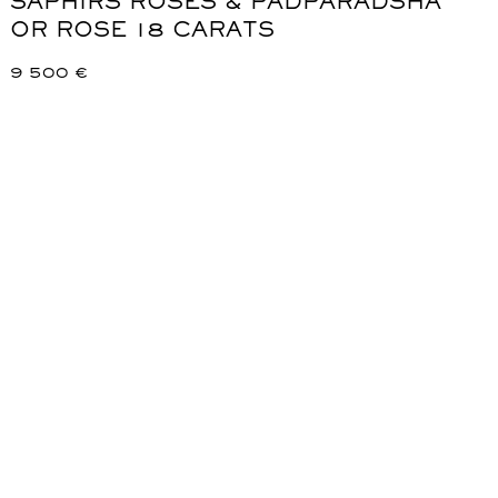
SAPHIRS ROSES & PADPARADSHA
OR ROSE 18 CARATS
9 500
€