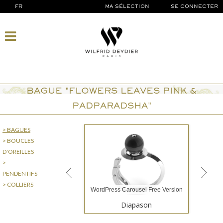
FR
MA SÉLECTION
SE CONNECTER
BAGUE "FLOWERS LEAVES PINK &
PADPARADSHA"
> BAGUES
> BOUCLES
D'OREILLES
>
PENDENTIFS
> COLLIERS
WordPress Carousel Free Version
Diapason