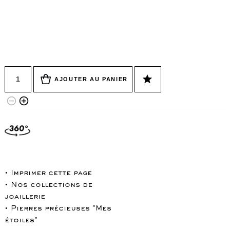
Quantité
star
AJOUTER AU PANIER
remove_circle_outline
add_circle_outline
• Imprimer cette page
• Nos collections de
joaillerie
• Pierres précieuses "Mes
étoiles"