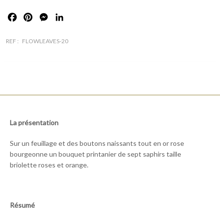
Facebook
Pinterest
Messenger
LinkedIn
REF :
FLOWLEAVES-20
La présentation
Sur un feuillage et des boutons naissants tout en or rose
bourgeonne un bouquet printanier de sept saphirs taille
briolette roses et orange.
Résumé