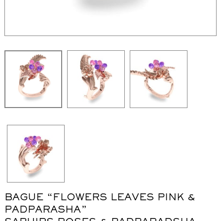
WordPress Carousel Free Version
Collier "Oméga"
Co
BAGUE “FLOWERS LEAVES PINK &
PADPARASHA”