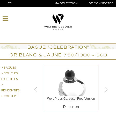
FR
MA SÉLECTION
SE CONNECTER
BAGUE "CÉLÉBRATION"
OR BLANC & JAUNE 750/1000 - 360
> BAGUES
> BOUCLES
D'OREILLES
>
PENDENTIFS
> COLLIERS
WordPress Carousel Free Version
Diapason