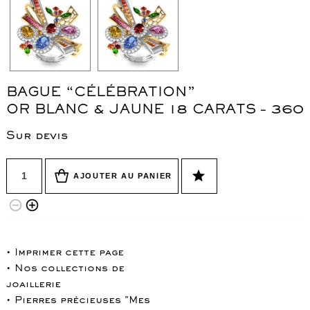
BAGUE “CÉLÉBRATION”
OR BLANC & JAUNE 18 CARATS – 360
Sur devis
Quantité
star
AJOUTER AU PANIER
remove_circle_outline
add_circle_outline
• Imprimer cette page
• Nos collections de
joaillerie
• Pierres précieuses "Mes