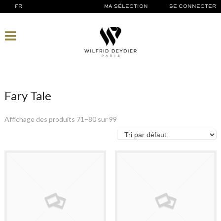
FR
MA SÉLECTION
SE CONNECTER
Fary Tale
Affichage des produits 71–80 sur 99