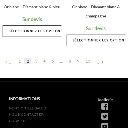
Or blanc – Diamant blanc & bleu
Or blanc – Diamant blanc &
champagne
Sur devis
Sur devis
SÉLECTIONNER LES OPTIONS
SÉLECTIONNER LES OPTIONS
1
2
3
4
5
…
8
9
10
←
→
INFORMATIONS
Joaillerie
MENTIONS LÉGALES
NOUS CONTACTER
COOKIES