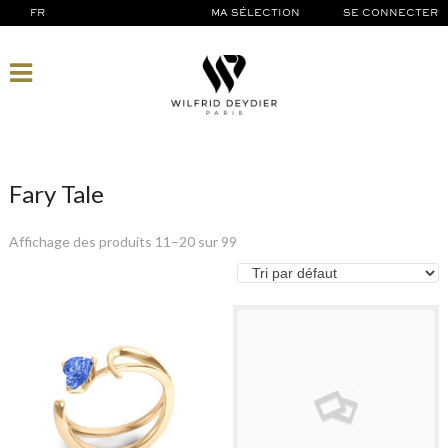
FR
MA SÉLECTION
SE CONNECTER
Fary Tale
Affichage des produits 11–20 sur 99