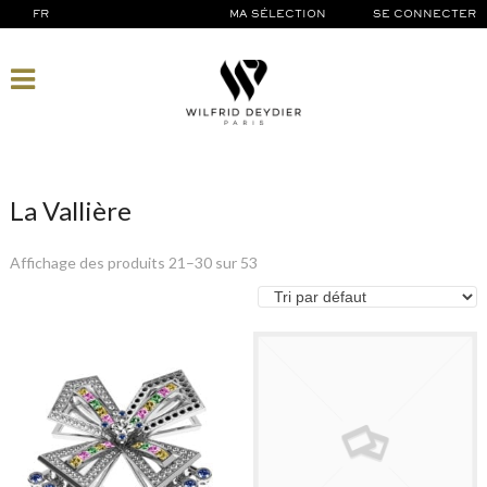
FR
MA SÉLECTION
SE CONNECTER
La Vallière
Affichage des produits 21–30 sur 53